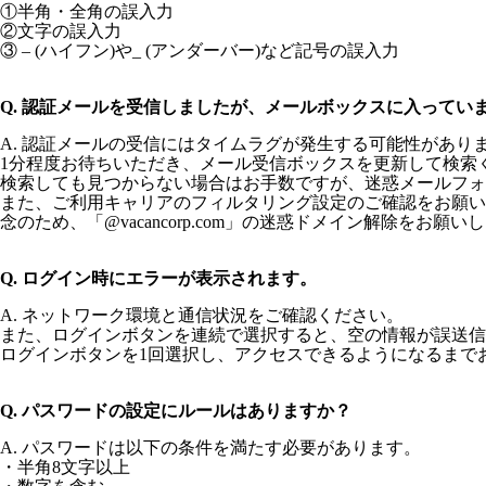
①半角・全角の誤入力
②文字の誤入力
③ – (ハイフン)や_ (アンダーバー)など記号の誤入力
Q. 認証メールを受信しましたが、メールボックスに入ってい
A. 認証メールの受信にはタイムラグが発生する可能性があり
1分程度お待ちいただき、メール受信ボックスを更新して検索
検索しても見つからない場合はお手数ですが、迷惑メールフォ
また、ご利用キャリアのフィルタリング設定のご確認をお願い
念のため、「@vacancorp.com」の迷惑ドメイン解除をお願い
Q. ログイン時にエラーが表示されます。
A. ネットワーク環境と通信状況をご確認ください。
また、ログインボタンを連続で選択すると、空の情報が誤送信
ログインボタンを1回選択し、アクセスできるようになるまで
Q. パスワードの設定にルールはありますか？
A. パスワードは以下の条件を満たす必要があります。
・半角8文字以上