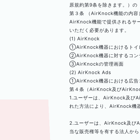
原規約第9条を除きます。）の「
第３条 （AirKnock機能の内容
AirKnock機能で提供されるサ
いただく必要があります。
(1) AirKnock
①AirKnock機器における
②AirKnock機器に対する
③AirKnockの管理画面
(2) AirKnock Ads
①AirKnock機器における広
第４条（AirKnock及びAirKn
1.ユーザーは、AirKnock
れた方法により、AirKnoc
2.ユーザーは、AirKnock
当な販売権等を有する法人から、