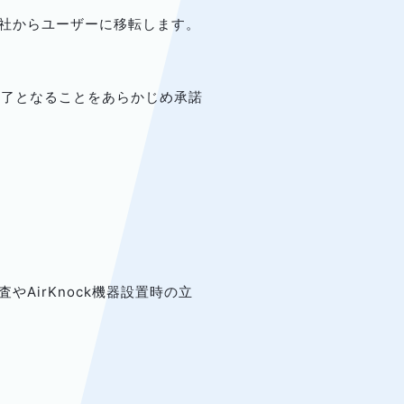
、当社からユーザーに移転します。
用も終了となることをあらかじめ承諾
。
やAirKnock機器設置時の立