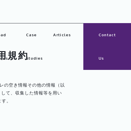
oad
Case
Articles
Contact
利用規約
nts
Studies
Us
レの空き情報その他の情報（以
スとして、収集した情報等を用い
ます。