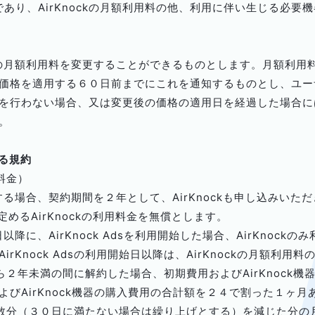
費用であり、AirKnockの月額利用料の他、利用に伴い生じる必
ockの月額利用料を変更することができるものとします。月額利
価格を適用する６０日前までにこれを通知するものとし、ユー
を行わない場合、又は変更後の価格の適用日を経過した場合に
。
する規約
用料金）
を開始する場合、契約期間を２年として、AirKnockも申し込みいただ
めるAirKnockの利用料金を無償とします。
翌日以降に、AirKnock Adsを利用開始した場合、AirKnoc
rKnock Adsの利用開始日以降は、AirKnockの月額利用
用開始から２年未満の間に解約した場合、初期費用およびAirKnoc
びAirKnock機器の購入費用の合計額を２４で割った１ヶ
期間の月数分（３０日に満たない場合は繰り上げとする）を減じた分