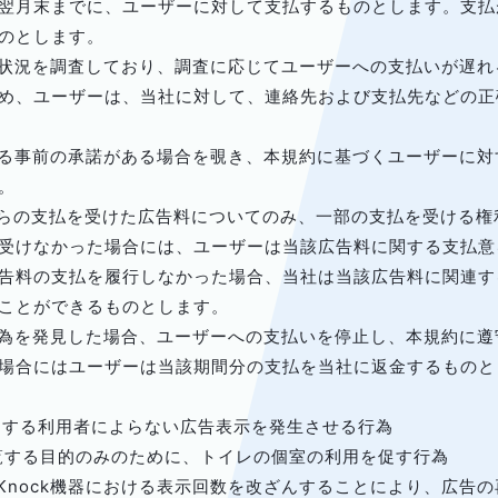
翌月末までに、ユーザーに対して支払するものとします。支払
のとします。
守状況を調査しており、調査に応じてユーザーへの支払いが遅
め、ユーザーは、当社に対して、連絡先および支払先などの正
よる事前の承諾がある場合を覗き、本規約に基づくユーザーに
。
からの支払を受けた広告料についてのみ、一部の支払を受ける
受けなかった場合には、ユーザーは当該広告料に関する支払意
告料の支払を履行しなかった場合、当社は当該広告料に関連す
ことができるものとします。
効行為を発見した場合、ユーザーへの支払いを停止し、本規約に
場合にはユーザーは当該期間分の支払を当社に返金するものと
的とする利用者によらない広告表示を発生させる行為
閲覧する目的のみのために、トイレの個室の利用を促す行為
irKnock機器における表示回数を改ざんすることにより、広