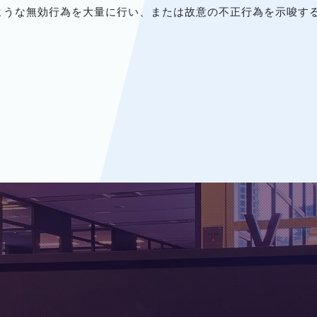
られるような無効行為を大量に行い、または故意の不正行為を示唆す