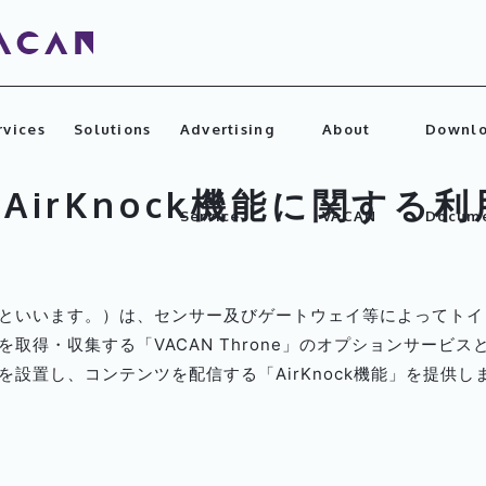
rvices
Solutions
Advertising
About
Downl
eのAirKnock機能に関する
Service
VACAN
Docume
といいます。）は、センサー及びゲートウェイ等によってトイ
取得・収集する「VACAN Throne」のオプションサービ
設置し、コンテンツを配信する「AirKnock機能」を提供し