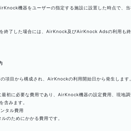
は、AirKnock機器をユーザーの指定する施設に設置した時点で
了した場合には、AirKnock及びAirKnock Adsの利
約
）
、以下の項目から構成され、AirKnockの利用開始日から発生します
めに最初に必要な費用であり、AirKnock機器の設定費用、現地調査
を含みます。
はレンタル費用
レンタルのためにかかる費用です。